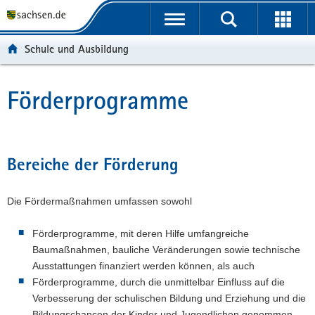
P
P
H
F
o
o
a
o
r
r
u
o
Schule und Ausbildung
t
t
p
t
a
a
t
e
l
l
i
r
Förderprogramme
Hauptinhalt
ü
n
n
-
b
a
h
B
e
v
a
e
r
i
l
r
Bereiche der Förderung
g
g
t
e
r
a
i
Die Fördermaßnahmen umfassen sowohl
e
t
c
i
i
h
Förderprogramme, mit deren Hilfe umfangreiche
f
o
Baumaßnahmen, bauliche Veränderungen sowie technische
e
n
Ausstattungen finanziert werden können, als auch
n
Förderprogramme, durch die unmittelbar Einfluss auf die
d
Verbesserung der schulischen Bildung und Erziehung und die
e
Bildungschancen der Kinder und Jugendlichen genommen
N