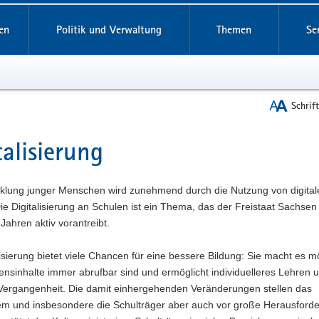
reifende
en
Politik und Verwaltung
Themen
Se
Schrif
talisierung
t
cklung junger Menschen wird zunehmend durch die Nutzung von digita
ie Digitalisierung an Schulen ist ein Thema, das der Freistaat Sachsen 
 Jahren aktiv vorantreibt.
lisierung bietet viele Chancen für eine bessere Bildung: Sie macht es m
nsinhalte immer abrufbar sind und ermöglicht individuelleres Lehren 
r Vergangenheit. Die damit einhergehenden Veränderungen stellen das
em und insbesondere die Schulträger aber auch vor große Herausford