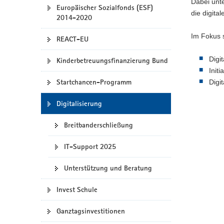
Dabei unte
Europäischer Sozialfonds (ESF)
a
die digita
2014-2020
v
i
Im Fokus 
REACT-EU
g
a
Digi
Kinderbetreuungsfinanzierung Bund
t
Init
i
Startchancen-Programm
Digi
o
n
Digitalisierung
Breitbanderschließung
IT-Support 2025
Unterstützung und Beratung
Invest Schule
Ganztagsinvestitionen