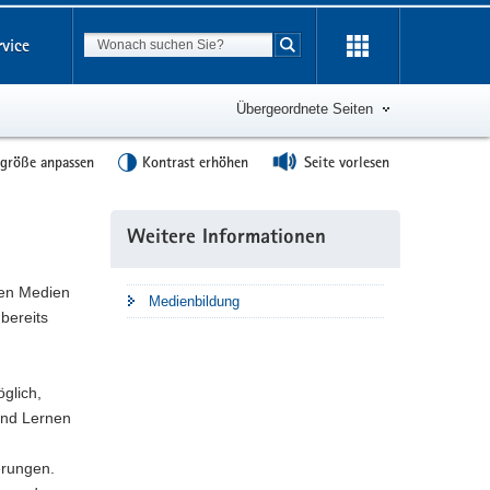
Suchbegriff
rvice
Suche starten
Übergeordnete Seiten
tgröße anpassen
Kontrast erhöhen
Seite vorlesen
Weitere
Weitere Informationen
Information
len Medien
Medienbildung
bereits
öglich,
und Lernen
erungen.