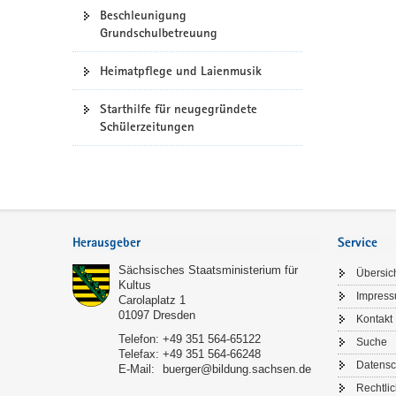
Beschleunigung
Grundschulbetreuung
Heimatpflege und Laienmusik
Starthilfe für neugegründete
Schülerzeitungen
Footer-
Bereich
Herausgeber
Service
Sächsisches Staatsministerium für
Übersic
Kultus
Impres
Carolaplatz 1
01097
Dresden
Kontakt
Telefon:
+49 351 564-65122
Suche
Telefax:
+49 351 564-66248
Datensc
E-Mail:
buerger@bildung.sachsen.de
Rechtli