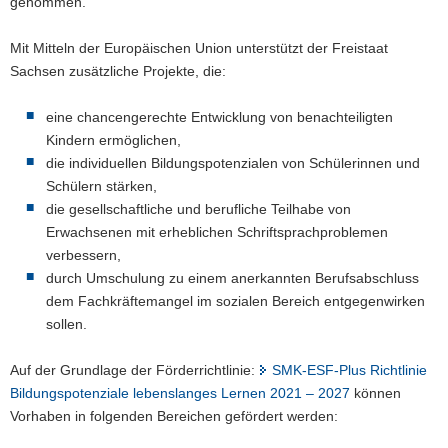
genommen.
a
v
Mit Mitteln der Europäischen Union unterstützt der Freistaat
i
Sachsen zusätzliche Projekte, die:
g
a
eine chancengerechte Entwicklung von benachteiligten
t
Kindern ermöglichen,
i
die individuellen Bildungspotenzialen von Schülerinnen und
o
Schülern stärken,
n
die gesellschaftliche und berufliche Teilhabe von
Erwachsenen mit erheblichen Schriftsprachproblemen
verbessern,
durch Umschulung zu einem anerkannten Berufsabschluss
dem Fachkräftemangel im sozialen Bereich entgegenwirken
sollen.
Auf der Grundlage der Förderrichtlinie:
SMK-ESF-Plus Richtlinie
Bildungspotenziale lebenslanges Lernen 2021 – 2027
können
Vorhaben in folgenden Bereichen gefördert werden: