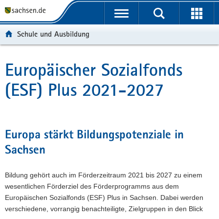
P
P
H
W
F
o
o
a
e
o
r
r
u
i
o
Schule und Ausbildung
t
t
p
t
t
a
a
t
e
e
l
l
i
r
r
Europäischer Sozialfonds
Hauptinhalt
ü
n
n
e
-
(ESF) Plus 2021-2027
b
a
h
I
B
e
v
a
n
e
r
i
l
f
r
g
g
t
o
e
r
a
r
i
Europa stärkt Bildungspotenziale in
e
t
m
c
Sachsen
i
i
a
h
f
o
t
e
n
i
Bildung gehört auch im Förderzeitraum 2021 bis 2027 zu einem
n
o
wesentlichen Förderziel des Förderprogramms aus dem
d
n
Europäischen Sozialfonds (ESF) Plus in Sachsen. Dabei werden
e
verschiedene, vorrangig benachteiligte, Zielgruppen in den Blick
N