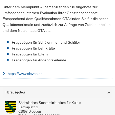
Unter dem Menüpunkt »Themen
«
finden Sie Angebote zur
umfassenden internen Evaluation Ihrer Ganztagsangebote.
Entsprechend dem Qualitätsrahmen GTA finden Sie für die sechs
Qualitätsmerkmale und zusätzlich zur Abfrage von Zufriedenheiten
und dem Nutzen aus GTA u.a.:
Fragebögen für Schülerinnen und Schüler
Fragebögen für Lehrkräfte
Fragebögen für Eltern
Fragebögen für Angebotsleitende
https://www.sievas.de
Footer-
Herausgeber
Bereich
Sächsisches Staatsministerium für Kultus
Carolaplatz 1
01097
Dresden