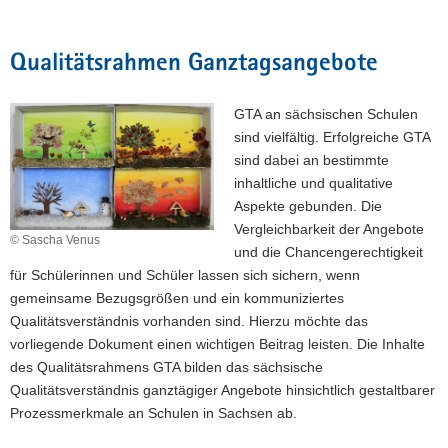
a
v
Qualitätsrahmen Ganztagsangebote
i
g
GTA an sächsischen Schulen
a
sind vielfältig. Erfolgreiche GTA
t
sind dabei an bestimmte
i
inhaltliche und qualitative
o
Aspekte gebunden. Die
n
Vergleichbarkeit der Angebote
© Sascha Venus
und die Chancengerechtigkeit
für Schülerinnen und Schüler lassen sich sichern, wenn
gemeinsame Bezugsgrößen und ein kommuniziertes
Qualitätsverständnis vorhanden sind. Hierzu möchte das
vorliegende Dokument einen wichtigen Beitrag leisten. Die Inhalte
des Qualitätsrahmens GTA bilden das sächsische
Qualitätsverständnis ganztägiger Angebote hinsichtlich gestaltbarer
Prozessmerkmale an Schulen in Sachsen ab.