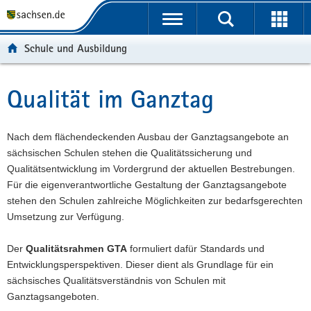
P
P
H
F
o
o
a
o
r
r
u
o
Schule und Ausbildung
t
t
p
t
a
a
t
e
l
l
i
r
Qualität im Ganztag
Hauptinhalt
ü
n
n
-
b
a
h
B
e
v
a
e
Nach dem flächendeckenden Ausbau der Ganztagsangebote an
r
i
l
r
sächsischen Schulen stehen die Qualitätssicherung und
g
g
t
e
Qualitätsentwicklung im Vordergrund der aktuellen Bestrebungen.
r
a
i
Für die eigenverantwortliche Gestaltung der Ganztagsangebote
e
t
c
stehen den Schulen zahlreiche Möglichkeiten zur bedarfsgerechten
i
i
h
Umsetzung zur Verfügung.
f
o
e
n
Der
Qualitätsrahmen GTA
formuliert dafür Standards und
n
Entwicklungsperspektiven. Dieser dient als Grundlage für ein
d
sächsisches Qualitätsverständnis von Schulen mit
e
Ganztagsangeboten.
N