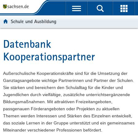
P
P
H
W
F
o
o
a
e
o
r
r
u
i
o
Schule und Ausbildung
t
t
p
t
t
a
a
t
e
e
l
l
i
r
r
Datenbank
Hauptinhalt
ü
n
n
e
-
Kooperationspartner
b
a
h
I
B
e
v
a
n
e
r
i
l
f
r
Außerschulische Kooperationskräfte sind für die Umsetzung der
g
g
t
o
e
Ganztagsangebote wichtige Partnerinnen und Partner der Schulen.
r
a
r
i
Sie stärken und bereichern den Schulalltag für die Kinder und
e
t
m
c
Jugendlichen durch vielfältige, zusätzliche unterrichtsergänzende
i
i
a
h
Bildungsmaßnahmen. Mit attraktiven Freizeitangeboten,
f
o
t
passgenauen Förderangeboten oder Projekten zu aktuellen
e
n
i
Themen werden Interessen und Stärken des Einzelnen entwickelt,
n
o
das soziale Lernen in der Gruppe unterstützt und ein gemeinsames
d
n
Miteinander verschiedener Professionen befördert.
e
N