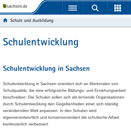
P
P
H
W
F
o
o
a
e
o
r
r
u
i
o
Schule und Ausbildung
t
t
p
t
t
a
a
t
e
e
l
l
i
r
r
Schulentwicklung
Hauptinhalt
ü
n
n
e
-
b
a
h
I
B
e
v
a
n
e
r
i
l
f
r
Schulentwicklung in Sachsen
g
g
t
o
e
r
a
r
i
Schulentwicklung in Sachsen orientiert sich an Merkmalen von
e
t
m
c
Schulqualität, die eine erfolgreiche Bildungs- und Erziehungsarbeit
i
i
a
h
beschreiben. Die Schulen sollen sich als lernende Organisationen
f
o
t
durch Schulentwicklung den Gegebenheiten einer sich ständig
e
n
i
verändernden Welt anpassen. In den Schulen wird
n
o
eigenverantwortlich und konsensorientiert die schulische Arbeit
d
n
kontinuierlich verbessert.
e
N