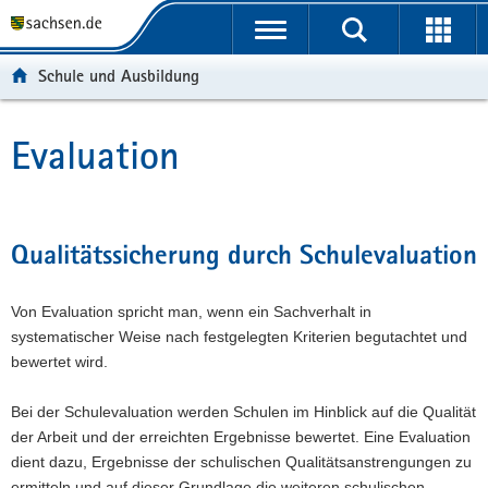
P
P
H
W
F
o
o
a
e
o
r
r
u
i
o
Schule und Ausbildung
t
t
p
t
t
a
a
t
e
e
l
l
i
r
r
Evaluation
Hauptinhalt
ü
n
n
e
-
b
a
h
I
B
e
v
a
n
e
r
i
l
f
r
Qualitätssicherung durch Schulevaluation
g
g
t
o
e
r
a
r
i
Von Evaluation spricht man, wenn ein Sachverhalt in
e
t
m
c
systematischer Weise nach festgelegten Kriterien begutachtet und
i
i
a
h
bewertet wird.
f
o
t
e
n
i
Bei der Schulevaluation werden Schulen im Hinblick auf die Qualität
n
o
der Arbeit und der erreichten Ergebnisse bewertet. Eine Evaluation
d
n
dient dazu, Ergebnisse der schulischen Qualitätsanstrengungen zu
e
ermitteln und auf dieser Grundlage die weiteren schulischen
N