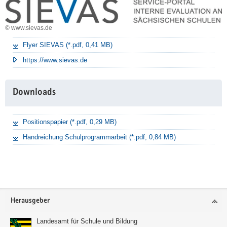
© www.sievas.de
Flyer SIEVAS (*.pdf, 0,41 MB)
https://www.sievas.de
Downloads
Positionspapier (*.pdf, 0,29 MB)
Handreichung Schulprogrammarbeit (*.pdf, 0,84 MB)
Footer-
Herausgeber
Bereich
Landesamt für Schule und Bildung