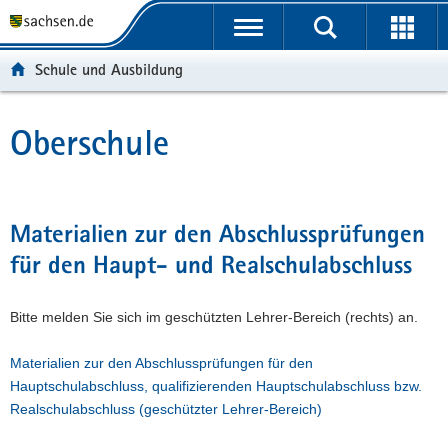
P
P
H
W
F
o
o
a
e
o
r
r
u
i
o
Schule und Ausbildung
t
t
p
t
t
a
a
t
e
e
l
l
i
r
r
Oberschule
Hauptinhalt
ü
n
n
e
-
b
a
h
I
B
e
v
a
n
e
r
i
l
f
r
Materialien zur den Abschlussprüfungen
g
g
t
o
e
für den Haupt- und Realschulabschluss
r
a
r
i
e
t
m
c
i
i
a
h
Bitte melden Sie sich im geschützten Lehrer-Bereich (rechts) an.
f
o
t
e
n
i
Materialien zur den Abschlussprüfungen für den
n
o
Hauptschulabschluss, qualifizierenden Hauptschulabschluss bzw.
d
n
Realschulabschluss (geschützter Lehrer-Bereich)
e
N