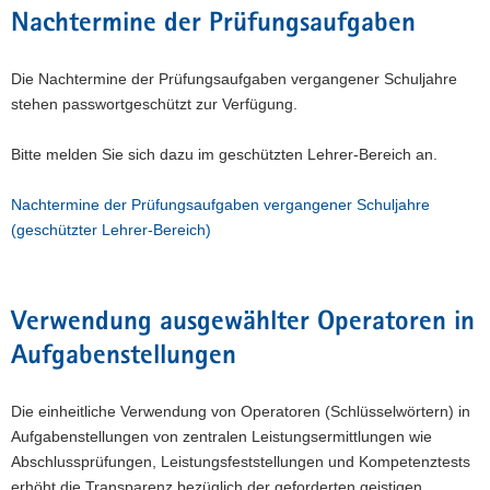
Nachtermine der Prüfungsaufgaben
a
v
i
Die Nachtermine der Prüfungsaufgaben vergangener Schuljahre
g
stehen passwortgeschützt zur Verfügung.
a
t
Bitte melden Sie sich dazu im geschützten Lehrer-Bereich an.
i
o
Nachtermine der Prüfungsaufgaben vergangener Schuljahre
n
(geschützter Lehrer-Bereich)
Verwendung ausgewählter Operatoren in
Aufgabenstellungen
Die einheitliche Verwendung von Operatoren (Schlüsselwörtern) in
Aufgabenstellungen von zentralen Leistungsermittlungen wie
Abschlussprüfungen, Leistungsfeststellungen und Kompetenztests
erhöht die Transparenz bezüglich der geforderten geistigen