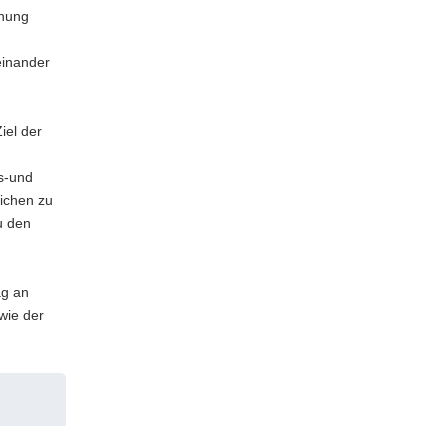
ehung
einander
iel der
ns-und
ichen zu
u den
ag an
wie der