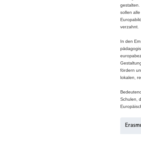
W
gestalten.
e
sollen all
b
Europabil
-
verzahnt.
P
o
In den Emp
r
pädagogis
t
a
europabezo
l
Gestaltun
w
fördern un
e
lokalen, r
c
h
Bedeutend
s
Schulen, 
e
l
Europäisc
n
)
Erasm