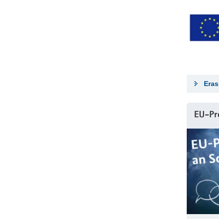
Era
EU-Pr