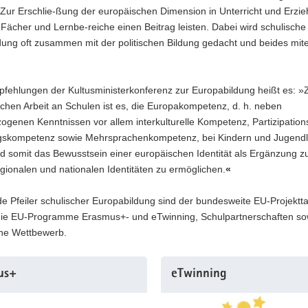
 Zur Erschlie-ßung der europäischen Dimension in Unterricht und Erzi
e Fächer und Lernbe-reiche einen Beitrag leisten. Dabei wird schulische
dung oft zusammen mit der politischen Bildung gedacht und beides mit
fehlungen der Kultusministerkonferenz zur Europabildung heißt es: »Z
chen Arbeit an Schulen ist es, die Europakompetenz, d. h. neben
genen Kenntnissen vor allem interkulturelle Kompetenz, Partizipatio
gskompetenz sowie Mehrsprachenkompetenz, bei Kindern und Jugendl
d somit das Bewusstsein einer europäischen Identität als Ergänzung z
egionalen und nationalen Identitäten zu ermöglichen.
«
e Pfeiler schulischer Europabildung sind der bundesweite EU-Projektt
die EU-Programme Erasmus+- und eTwinning, Schulpartnerschaften so
he Wettbewerb.
us+
eTwinning