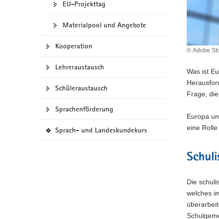
EU-Projekttag
a
v
Materialpool und Angebote
i
g
Kooperation
© Adobe Sto
a
Lehreraustausch
t
Was ist Eu
i
Herausfor
Schüleraustausch
o
Frage, die
n
Sprachenförderung
Europa und
eine Roll
(
Sprach- und Landeskundekurs
i
n
Schuli
e
i
g
Die schul
e
welches i
n
überarbeit
e
Schulgemein
s