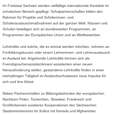
Im Freistaat Sachsen werden vielfältige internationale Kontakte im
a
schulischen Bereich gepflegt. Schulpartnerschaften bilden den
v
Rahmen für Projekte und Schülerinnen- und
i
Schüleraustauschmaßnahmen auf der ganzen Welt. Klassen und
g
Schulen beteiligen sich an bundesweiten Programmen, an
a
Programmen der Europäischen Union und an Wettbewerben.
t
i
Lehrkräfte und solche, die es einmal werden möchten, nehmen an
o
Fortbildungskursen oder einem Lehrerinnen- und Lehreraustausch
n
im Ausland teil. Angehende Lehrkräfte können sich als
Fremdsprachenassistentinnen/-assistenten einer neuen
Herausforderung stellen, gestandene Lehrkräfte finden in einer
mehrjährigen Tätigkeit im Auslandsschulwesen neue Impulse für
sich und ihre Arbeit.
Neben Partnerschaften zu Bildungsbehörden der europäischen
Nachbarn Polen, Tschechien, Slowakei, Frankreich und
Großbritannien existieren Kooperationen des Sächsischen
Staatsministeriums für Kultus mit Kanada und Afghanistan.