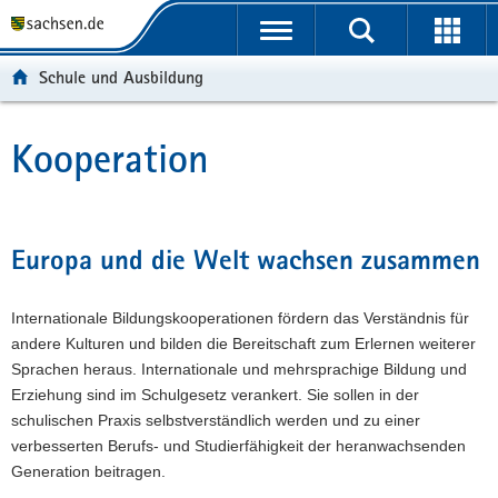
P
P
H
W
F
o
o
a
e
o
r
r
u
i
o
Schule und Ausbildung
t
t
p
t
t
a
a
t
e
e
l
l
i
r
r
Kooperation
Hauptinhalt
ü
n
n
e
-
b
a
h
I
B
e
v
a
n
e
r
i
l
f
r
Europa und die Welt wachsen zusammen
g
g
t
o
e
r
a
r
i
Internationale Bildungskooperationen fördern das Verständnis für
e
t
m
c
andere Kulturen und bilden die Bereitschaft zum Erlernen weiterer
i
i
a
h
Sprachen heraus. Internationale und mehrsprachige Bildung und
f
o
t
Erziehung sind im Schulgesetz verankert. Sie sollen in der
e
n
i
schulischen Praxis selbstverständlich werden und zu einer
n
o
verbesserten Berufs- und Studierfähigkeit der heranwachsenden
d
n
Generation beitragen.
e
N