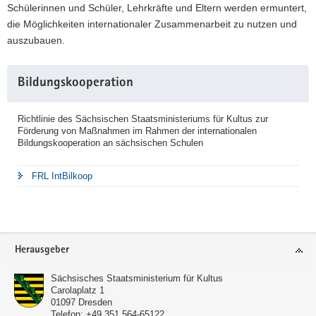
Schülerinnen und Schüler, Lehrkräfte und Eltern werden ermuntert,
die Möglichkeiten internationaler Zusammenarbeit zu nutzen und
auszubauen.
Weitere
Bildungskooperation
Information
Richtlinie des Sächsischen Staatsministeriums für Kultus zur
Förderung von Maßnahmen im Rahmen der internationalen
Bildungskooperation an sächsischen Schulen
FRL IntBilkoop
Footer-
Herausgeber
Bereich
Sächsisches Staatsministerium für Kultus
Carolaplatz 1
01097
Dresden
Telefon:
+49 351 564-65122