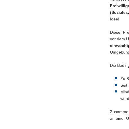
a
Freiwilli
l
(Soziales
w
e
Idee!
c
h
Dieser Fr
s
vor dem U
e
einwöchi
l
Umgebung 
n
)
Die Bedin
Zu B
Seit
Mind
werd
Zusammen
an einer U