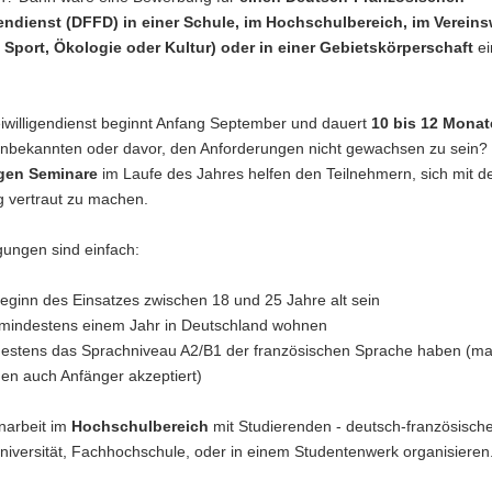
gendienst (DFFD) in einer Schule, im Hochschulbereich, im Verein
, Sport, Ökologie oder Kultur) oder in einer Gebietskörperschaft
ei
eiwilligendienst beginnt Anfang September und dauert
10 bis 12 Monat
nbekannten oder davor, den Anforderungen nicht gewachsen zu sein?
gen Seminare
im Laufe des Jahres helfen den Teilnehmern, sich mit d
vertraut zu machen.
gungen sind einfach:
eginn des Einsatzes zwischen 18 und 25 Jahre alt sein
 mindestens einem Jahr in Deutschland wohnen
estens das Sprachniveau A2/B1 der französischen Sprache haben (m
en auch Anfänger akzeptiert)
arbeit im
Hochschulbereich
mit Studierenden - deutsch-französische
niversität, Fachhochschule, oder in einem Studentenwerk organisieren