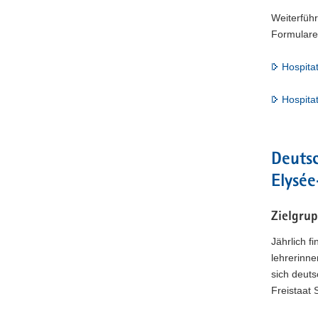
Weiterfüh
Formulare 
Hospita
Hospita
Deutsc
Elysé
Zielgru
Jährlich 
lehrerinne
sich deut
Freistaat