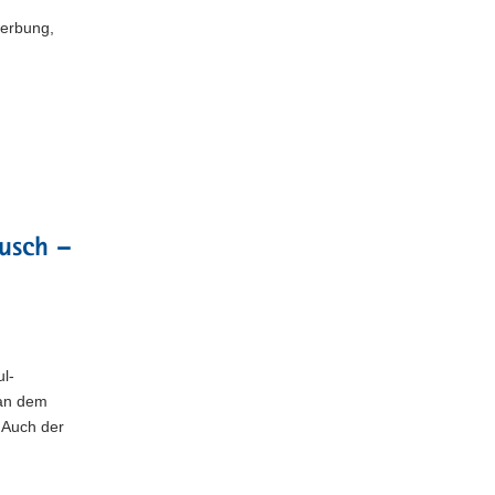
werbung,
usch –
l-
 an dem
 Auch der