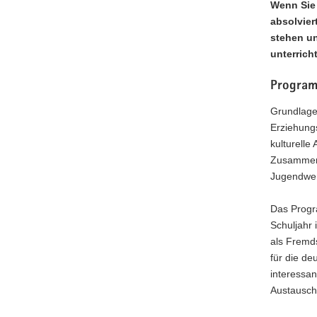
Wenn Sie 
absolvier
stehen un
unterrich
Program
Grundlage
Erziehung
kulturell
Zusammena
Jugendwe
Das Progra
Schuljahr 
als Fremd
für die de
interessan
Austausch