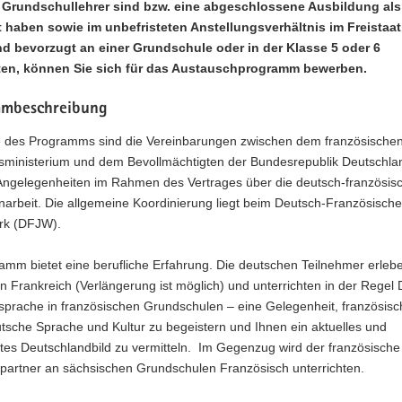
Grundschullehrer sind bzw. eine abgeschlossene Ausbildung als
t haben sowie im unbefristeten Anstellungsverhältnis im Freistaa
d bevorzugt an einer Grundschule oder in der Klasse 5 oder 6
ten, können Sie sich für das Austauschprogramm bewerben.
mbeschreibung
 des Programms sind die Vereinbarungen zwischen dem französische
sministerium und dem Bevollmächtigten der Bundesrepublik Deutschlan
e Angelegenheiten im Rahmen des Vertrages über die deutsch-französis
rbeit. Die allgemeine Koordinierung liegt beim Deutsch-Französisch
rk (DFJW).
mm bietet eine berufliche Erfahrung. Die deutschen Teilnehmer erleb
in Frankreich (Verlängerung ist möglich) und unterrichten in der Regel
sprache in französischen Grundschulen – eine Gelegenheit, französisc
utsche Sprache und Kultur zu begeistern und Ihnen ein aktuelles und
tes Deutschlandbild zu vermitteln. Im Gegenzug wird der französische
partner an sächsischen Grundschulen Französisch unterrichten.