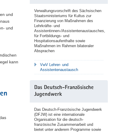
Verwaltungsvorschrift des Sächsischen
den und
Staatsministeriums für Kultus zur
Finanzierung von Maßnahmen des
inaus
Lehrkräfte- und
en- und
Assistentinnen-/Assistentenaustausches,
für Fortbildungs- und
Hospitationsaufenthalte sowie
Maßnahmen im Rahmen bilateraler
Absprachen
ändischen
Regel kann
VwV Lehrer- und
Assistentenaustausch
Das Deutsch-Französische
len
Jugendwerk
Das Deutsch-Französische Jugendwerk
(DFJW) ist eine internationale
 das
Organisation für die deutsch-
französische Zusammenarbeit und
bietet unter anderem Programme sowie