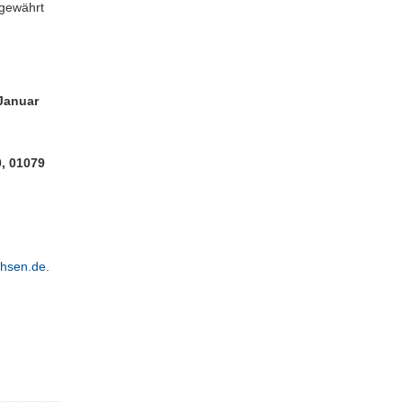
gewährt
 Januar
0, 01079
chsen.de
.