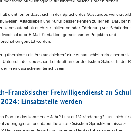
authentische Auskunftsquelle für landeskundliche Fragen dienen.
halt dient ferner dazu, sich in der Sprache des Gastlandes weiterzubil
hulwesen, Alltagsleben und Kultur besser kennen zu lernen. Darüber h
 Auslandsaufenthalt auch zur Initiierung oder Förderung von Schülerinn
iefwechsel oder E-Mail-Kontakten, gemeinsamen Projekten und
nerschaften genutzt werden.
ug übernimmt ein Austauschlehrer/ eine Austauschlehrerin einer ausl
 Unterricht der deutschen Lehrkraft an der deutschen Schule. In der 
 der Fremdsprachenunterricht sein.
h-Französischer Freiwilligendienst an Schu
2024: Einsatzstelle werden
en Plan für das kommende Jahr? Lust auf Veränderung? Lust, sich für
l zu engagieren und dabei Eure französischen Sprachkenntnisse zu
n? Dann wäre eine Bewerbung für
einen Deutsch-Französischen