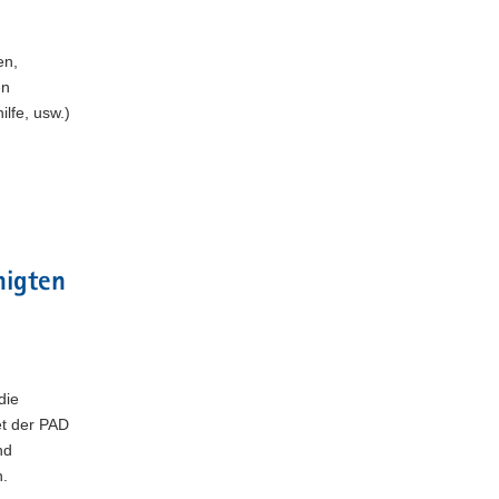
en,
en
lfe, usw.)
nigten
die
et der PAD
nd
n.