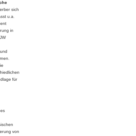
ache
erber sich
sst u.a.
ent
rung in
FJW
 und
hmen.
ie
hiedlichen
dlage für
des
sischen
ierung von