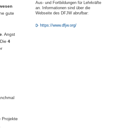
Aus- und Fortbildungen für Lehrkräfte
swesen
an. Informationen sind über die
ne gute
Webseite des DFJW abrufbar:
https://www.dfjw.org/
e
. Angst
 Die
4
er
anchmal
 Projekte
.