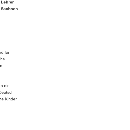
 Lehrer
t Sachsen
n
d für
che
en
en ein
 Deutsch
he Kinder