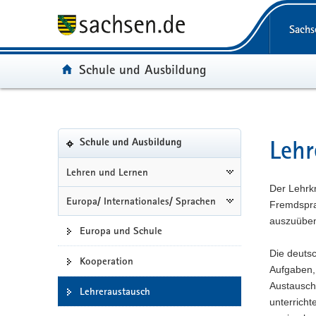
P
P
H
W
F
Portalüberg
o
o
a
e
o
Navigation
Sachs
r
r
u
i
o
t
t
p
t
t
Portal:
Schule und Ausbildung
a
a
t
e
e
l
l
i
r
r
ü
n
n
e
-
b
a
h
I
B
Portalnavigation
e
v
a
n
e
Lehr
(in
Hauptinhal
Schule und Ausbildung
r
i
l
f
r
eigenes
g
g
t
o
e
Web-
Lehren und Lernen
Portal
r
a
r
i
Der Lehrk
wechseln)
Europa/ Internationales/ Sprachen
e
t
m
c
Fremdspra
i
i
a
h
auszuübe
Europa und Schule
f
o
t
e
n
i
Die deuts
Kooperation
n
o
Aufgaben,
d
n
Austauschl
Lehreraustausch
e
unterricht
N