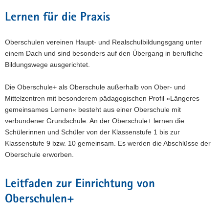
a
Lernen für die Praxis
v
i
Oberschulen vereinen Haupt- und Realschulbildungsgang unter
g
einem Dach und sind besonders auf den Übergang in berufliche
a
Bildungswege ausgerichtet.
t
i
Die Oberschule+ als Oberschule außerhalb von Ober- und
o
Mittelzentren mit besonderem pädagogischen Profil »Längeres
n
gemeinsames Lernen« besteht aus einer Oberschule mit
verbundener Grundschule. An der Oberschule+ lernen die
Schülerinnen und Schüler von der Klassenstufe 1 bis zur
Klassenstufe 9 bzw. 10 gemeinsam. Es werden die Abschlüsse der
Oberschule erworben.
Leitfaden zur Einrichtung von
Oberschulen+