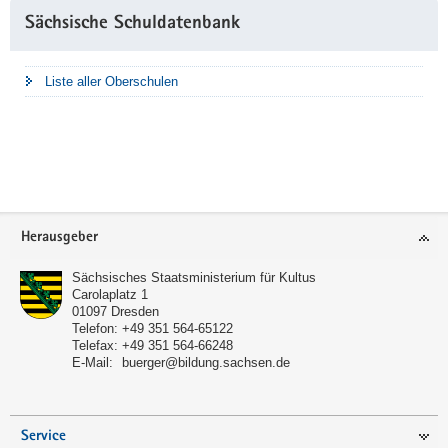
Sächsische Schuldatenbank
Liste aller Oberschulen
Footer-
Herausgeber
Bereich
Sächsisches Staatsministerium für Kultus
Carolaplatz 1
01097
Dresden
Telefon:
+49 351 564-65122
Telefax:
+49 351 564-66248
E-Mail:
buerger@bildung.sachsen.de
Service