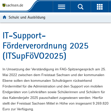
P
P
H
W
F
o
o
a
e
o
r
r
u
i
o
Schule und Ausbildung
t
t
p
t
t
a
a
t
e
e
l
l
i
r
r
IT-Support-
Hauptinhalt
ü
n
n
e
-
Förderverordnung 2025
b
a
h
I
B
e
v
a
n
e
(ITSupFöVO2025)
r
i
l
f
r
g
g
t
o
e
r
a
r
i
In Umsetzung der Verständigung im FAG-Spitzengespräch am 25.
e
t
m
c
Mai 2022 zwischen dem Freistaat Sachsen und der kommunalen
i
i
a
h
Ebene sollen den kommunalen Schulträgern rückwirkend
f
o
t
Fördermittel für die Administration und den Support von mobilen
e
n
i
Endgeräten von Lehrkräften sowie Schülerinnen und Schülern für
n
o
das Kalenderjahr 2025 pauschaliert zugewiesen werden. Hierfür
d
n
stellt der Freistaat Sachsen Mittel in Höhe von insgesamt 9.269.820
e
Euro zur Verfügung.
N