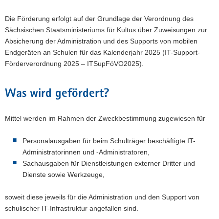
a
Die Förderung erfolgt auf der Grundlage der Verordnung des
v
Sächsischen Staatsministeriums für Kultus über Zuweisungen zur
i
Absicherung der Administration und des Supports von mobilen
g
Endgeräten an Schulen für das Kalenderjahr 2025 (IT-Support-
a
Förderverordnung 2025 – ITSupFöVO2025).
t
i
o
Was wird gefördert?
n
Mittel werden im Rahmen der Zweckbestimmung zugewiesen für
Personalausgaben für beim Schulträger beschäftigte IT-
Administratorinnen und -Administratoren,
Sachausgaben für Dienstleistungen externer Dritter und
Dienste sowie Werkzeuge,
soweit diese jeweils für die Administration und den Support von
schulischer IT-Infrastruktur angefallen sind.