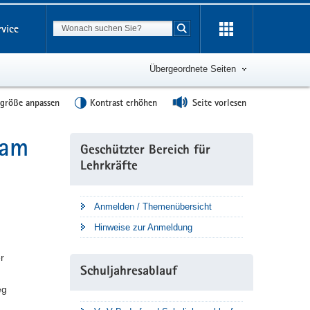
Suchbegriff
rvice
Suche starten
Übergeordnete Seiten
tgröße anpassen
Kontrast erhöhen
Seite vorlesen
 am
Weitere
Geschützter Bereich für
Information
Lehrkräfte
Anmelden / Themenübersicht
Hinweise zur Anmeldung
r
Schuljahresablauf
eg