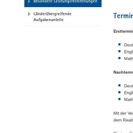
Besondere Leistungsfeststellungen
a
v
Länderübergreifende
Termi
Aufgabenanteile
i
g
Ersttermi
a
t
Deut
i
Engl
o
Math
n
Nachterm
Deut
Engl
Math
Mit der V
dem Realsc