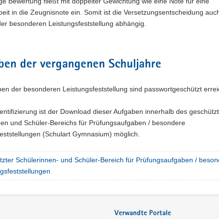
ige Bewertung fließt mit doppelter Gewichtung wie eine Note für eine
eit in die Zeugnisnote ein. Somit ist die Versetzungsentscheidung au
der besonderen Leistungsfeststellung abhängig.
ben der vergangenen Schuljahre
en der besonderen Leistungsfeststellung sind passwortgeschützt errei
ntifizierung ist der Download dieser Aufgaben innerhalb des geschütz
nen und Schüler-Bereichs für Prüfungsaufgaben / besondere
feststellungen (Schulart Gymnasium) möglich.
tzter Schülerinnen- und Schüler-Bereich für Prüfungsaufgaben / beso
gsfeststellungen
Verwandte Portale