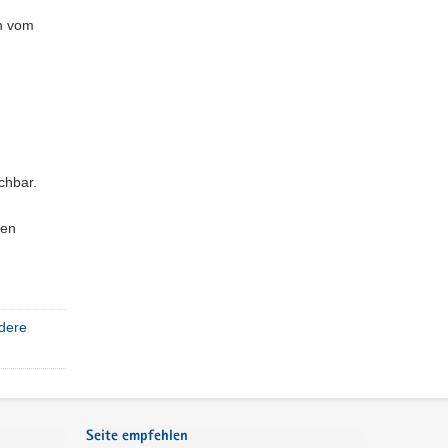
ch vom
chbar.
ten
ndere
Seite empfehlen