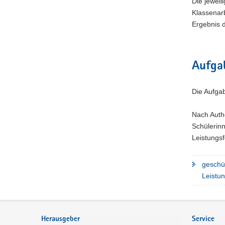
Die jeweil
Klassenarb
Ergebnis 
Aufga
Die Aufgab
Nach Authe
Schülerin
Leistungs
geschü
Leistun
Footer-
Bereich
Herausgeber
Service