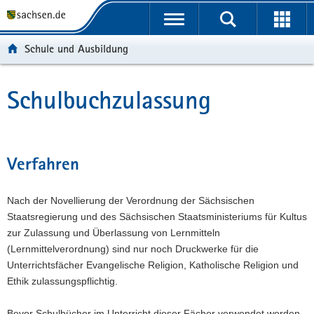
P
P
H
W
F
o
o
a
e
o
r
r
u
i
o
Schule und Ausbildung
t
t
p
t
t
a
a
t
e
e
l
l
i
r
r
Schulbuchzulassung
Hauptinhalt
ü
n
n
e
-
b
a
h
I
B
e
v
a
n
e
r
i
l
f
r
Verfahren
g
g
t
o
e
r
a
r
i
Nach der Novellierung der Verordnung der Sächsischen
e
t
m
c
Staatsregierung und des Sächsischen Staatsministeriums für Kultus
i
i
a
h
zur Zulassung und Überlassung von Lernmitteln
f
o
t
(Lernmittelverordnung) sind nur noch Druckwerke für die
e
n
i
Unterrichtsfächer Evangelische Religion, Katholische Religion und
n
o
Ethik zulassungspflichtig.
d
n
e
Bevor Schulbücher im Unterricht dieser Fächer verwendet werden
N