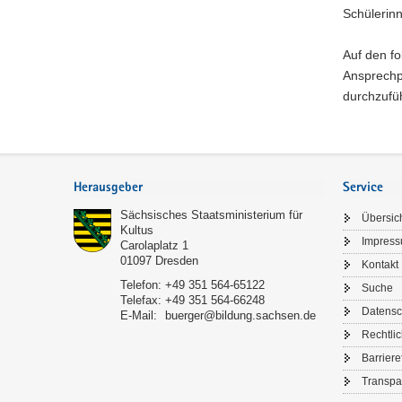
Schülerin
Auf den f
Ansprechpa
durchzufü
Footer-
Bereich
Herausgeber
Service
Sächsisches Staatsministerium für
Übersic
Kultus
Impres
Carolaplatz 1
01097
Dresden
Kontakt
Telefon:
+49 351 564-65122
Suche
Telefax:
+49 351 564-66248
Datensc
E-Mail:
buerger@bildung.sachsen.de
Rechtli
Barriere
Transpa