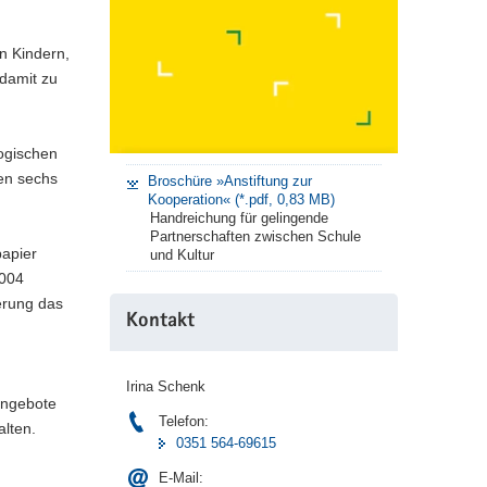
n Kindern,
 damit zu
gogischen
den sechs
Broschüre »Anstiftung zur
Kooperation« (*.pdf, 0,83 MB)
Handreichung für gelingende
Partnerschaften zwischen Schule
papier
und Kultur
2004
erung das
Kontakt
Irina Schenk
angebote
Telefon:
lten.
0351 564-69615
E-Mail: