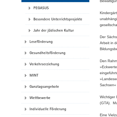
Bewältigun
a
PEGASUS
v
Kindergärt
i
Besondere Unterrichtsprojekte
unabhängig
g
gesellscha
a
Jahr der jüdischen Kultur
t
Der Sächsi
Leseförderung
i
Arbeit in 
o
Bildungsbe
Gesundheitsförderung
n
Den Rahme
Verkehrserziehung
»Eckwerte
eingeführ
MINT
»Landeswei
Sachsen« 
Ganztagsangebote
Wichtiger 
Wettbewerbe
(GTA). Mu
Individuelle Förderung
Eine Viel