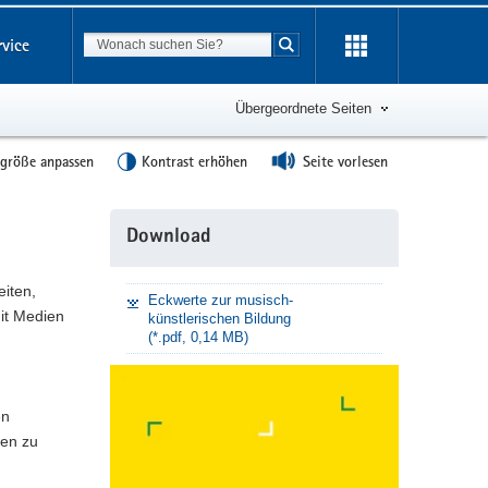
Suchbegriff
rvice
Suche starten
Übergeordnete Seiten
tgröße anpassen
Kontrast erhöhen
Seite vorlesen
Weitere
Download
Information
iten,
Eckwerte zur musisch-
it Medien
künstlerischen Bildung
(*.pdf, 0,14 MB)
en
sen zu