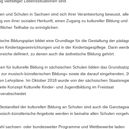
g vielfältiger Lebenssituationen sind.
en und Schulen in Sachsen sind sich ihrer Verantwortung bewusst, alle
 von ihrer sozialen Herkunft, einen Zugang zu kultureller Bildung und
ftlicher Teilhabe zu ermöglichen.
sche Bildungsplan bildet eine Grundlage für die Gestaltung der päda
den Kindertageseinrichtungen und in der Kindertagespflege. Darin wer
reiche definiert, zu denen auch die ästhetische Bildung gehört.
n für kulturelle Bildung in sächsischen Schulen bilden das Grundsatz
 zur musisch-künstlerischen Bildung« sowie die darauf eingehenden, 
ten Lehrpläne. Im Oktober 2018 wurde von der sächsischen Staatsregi
te Konzept Kulturelle Kinder- und Jugendbildung im Freistaat
verabschiedet.
Bestandteil der kulturellen Bildung an Schulen sind auch die Ganztags
sisch-künstlerische Angebote werden in beinahe allen Schulen vorgeha
zahl sachsen- oder bundesweiter Programme und Wettbewerbe laden