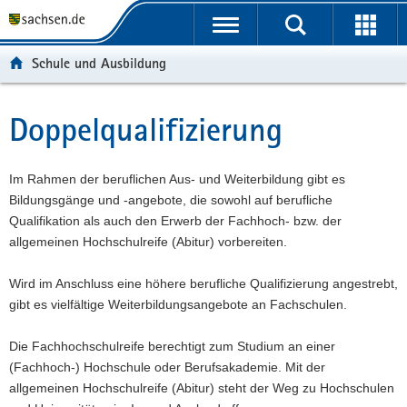
P
P
H
W
F
o
o
a
e
o
r
r
u
i
o
Schule und Ausbildung
t
t
p
t
t
a
a
t
e
e
l
l
i
r
r
Doppelqualifizierung
Hauptinhalt
ü
n
n
e
-
b
a
h
I
B
e
v
a
n
e
Im Rahmen der beruflichen Aus- und Weiterbildung gibt es
r
i
l
f
r
Bildungsgänge und -angebote, die sowohl auf berufliche
g
g
t
o
e
Qualifikation als auch den Erwerb der Fachhoch- bzw. der
r
a
r
i
allgemeinen Hochschulreife (Abitur) vorbereiten.
e
t
m
c
i
i
a
h
Wird im Anschluss eine höhere berufliche Qualifizierung angestrebt,
f
o
t
gibt es vielfältige Weiterbildungsangebote an Fachschulen.
e
n
i
n
o
Die Fachhochschulreife berechtigt zum Studium an einer
d
n
(Fachhoch-) Hochschule oder Berufsakademie. Mit der
e
allgemeinen Hochschulreife (Abitur) steht der Weg zu Hochschulen
N