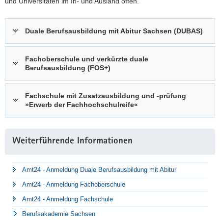
und Universitäten im In- und Ausland offen.
a
v
Duale Berufsausbildung mit Abitur Sachsen (DUBAS)
i
g
a
Fachoberschule und verkürzte duale
t
Berufsausbildung (FOS+)
i
o
Fachschule mit Zusatzausbildung und -prüfung
n
»Erwerb der Fachhochschulreife«
Weitere
Weiterführende Informationen
Information
Amt24 - Anmeldung Duale Berufsausbildung mit Abitur
Amt24 - Anmeldung Fachoberschule
Amt24 - Anmeldung Fachschule
Berufsakademie Sachsen