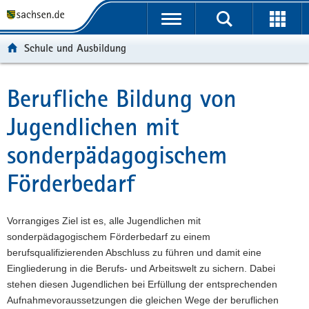
P
P
H
W
F
o
o
a
e
o
r
r
u
i
o
Schule und Ausbildung
t
t
p
t
t
a
a
t
e
e
l
l
i
r
r
Berufliche Bildung von
Hauptinhalt
ü
n
n
e
-
Jugendlichen mit
b
a
h
I
B
e
v
a
n
e
sonderpädagogischem
r
i
l
f
r
g
g
t
o
e
Förderbedarf
r
a
r
i
e
t
m
c
i
i
a
h
Vorrangiges Ziel ist es, alle Jugendlichen mit
f
o
t
sonderpädagogischem Förderbedarf zu einem
e
n
i
berufsqualifizierenden Abschluss zu führen und damit eine
n
o
Eingliederung in die Berufs- und Arbeitswelt zu sichern. Dabei
d
n
stehen diesen Jugendlichen bei Erfüllung der entsprechenden
e
Aufnahmevoraussetzungen die gleichen Wege der beruflichen
N