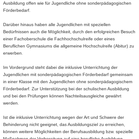
Ausbildung offen wie für Jugendliche ohne sonderpädagogischen
a
Förderbedarf.
v
i
Darüber hinaus haben alle Jugendlichen mit speziellen
g
Bedürfnissen auch die Möglichkeit, durch den erfolgreichen Besuch
a
einer Fachoberschule die Fachhochschulreife oder eines
t
Beruflichen Gymnasiums die allgemeine Hochschulreife (Abitur) zu
i
erwerben.
o
n
Im Vordergrund steht dabei die inklusive Unterrichtung der
Jugendlichen mit sonderpädagogischen Förderbedarf gemeinsam
in einer Klasse mit den Jugendlichen ohne sonderpädagogischem
Förderbedarf. Zur Unterstützung bei der schulischen Ausbildung
und bei den Prüfungen können Nachteilsausgleiche gewährt
werden.
Ist die inklusive Unterrichtung wegen der Art und Schwere der
Behinderung nicht geeignet, das Ausbildungsziel zu erreichen,
können weitere Möglichkeiten der Berufsausbildung bzw. spezielle
Maßnahmen der Vorbereitung auf eine berufliche Ausbildung