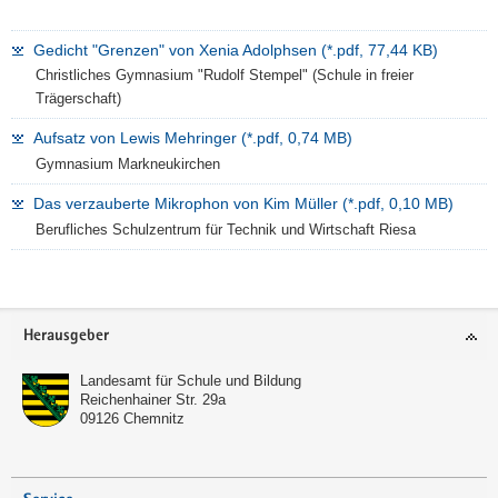
Meyer,
Berufliches
Gedicht "Grenzen" von Xenia Adolphsen (*.pdf, 77,44 KB)
Schulzentrum
für
Christliches Gymnasium "Rudolf Stempel" (Schule in freier
Technik
Trägerschaft)
und
Aufsatz von Lewis Mehringer (*.pdf, 0,74 MB)
Wirtschaft
Riesa
Gymnasium Markneukirchen
Das verzauberte Mikrophon von Kim Müller (*.pdf, 0,10 MB)
Berufliches Schulzentrum für Technik und Wirtschaft Riesa
Footer-
Herausgeber
Bereich
Landesamt für Schule und Bildung
Reichenhainer Str. 29a
09126
Chemnitz