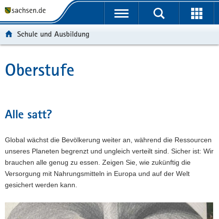
P
P
H
F
o
o
a
o
r
r
u
o
Schule und Ausbildung
t
t
p
t
a
a
t
e
l
l
i
r
Oberstufe
Hauptinhalt
ü
n
n
-
b
a
h
B
e
v
a
e
r
i
l
r
Alle satt?
g
g
t
e
r
a
i
Global wächst die Bevölkerung weiter an, während die Ressourcen
e
t
c
unseres Planeten begrenzt und ungleich verteilt sind. Sicher ist: Wir
i
i
h
brauchen alle genug zu essen. Zeigen Sie, wie zukünftig die
f
o
Versorgung mit Nahrungsmitteln in Europa und auf der Welt
e
n
gesichert werden kann.
n
d
e
N