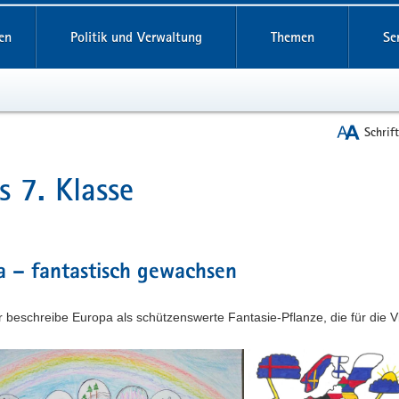
reifende
en
Politik und Verwaltung
Themen
Se
Schrif
is 7. Klasse
t
a – fantastisch gewachsen
 beschreibe Europa als schützenswerte Fantasie-Pflanze, die für die Vi
Tim
n,
Nahlovsky,
Clara-