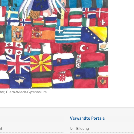
der, Clara-Wieck-Gymnasium
Verwandte Portale
um
ht
Bildung