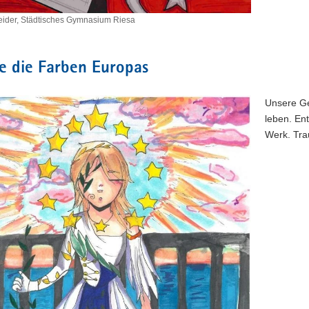
eider, Städtisches Gymnasium Riesa
s
e die Farben Europas
um
Unsere Ges
leben. En
Werk. Tra