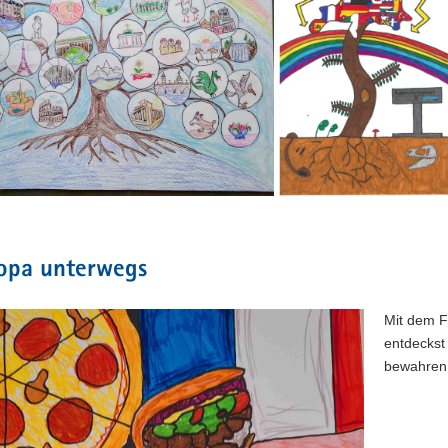
Wieck-
um
Gymnasium
ropa unterwegs
Mit dem F
entdeckst 
bewahren 