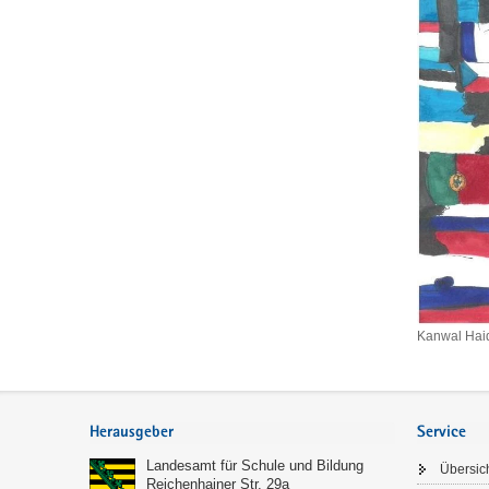
Kanwal Hai
Kanwal
Haider,
Clara-
Footer-
Wieck-
Bereich
Herausgeber
Service
Gymnasi
Landesamt für Schule und Bildung
Übersic
Reichenhainer Str. 29a