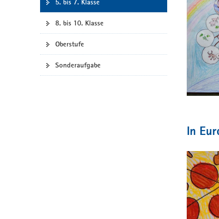
5. bis 7. Klasse
a
Wieck-
v
Gymnasi
8. bis 10. Klasse
i
Oberstufe
g
a
Sonderaufgabe
t
i
o
n
In Eu