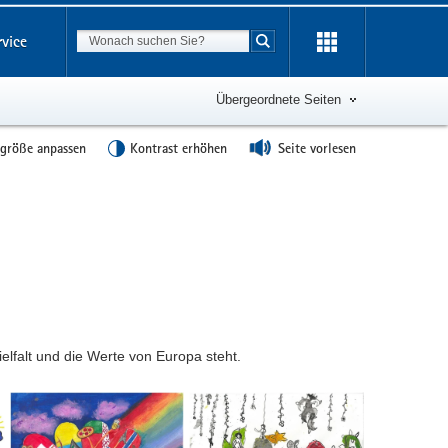
Suchbegriff
rvice
Suche starten
Übergeordnete Seiten
tgröße anpassen
Kontrast erhöhen
Seite vorlesen
elfalt und die Werte von Europa steht.
Victoria
Nele
Hertel,
Andrä,
Clara-
Clara-