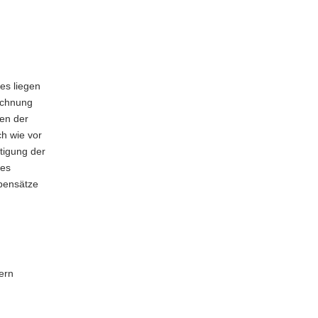
 es liegen
echnung
ten der
h wie vor
tigung der
des
bensätze
ern