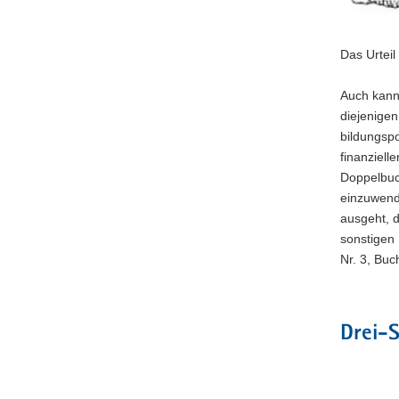
Das Urteil
Auch kann 
diejenigen
bildungspo
finanziell
Doppelbuch
einzuwend
ausgeht, d
sonstigen 
Nr. 3, Buc
Drei-