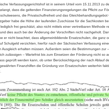
sche Verfassungsgerichtshof ist in seinem Urteil vom 15.11.2013 zu 
elangt, dass die geltenden Finanzierungsregelungen die Pflicht zur F
schulwesens, die Privatschulfreiheit und das Gleichbehandlungsgebot 
zgeber habe die Höhe der laufenden Zuschüsse für die Sachkosten ber
lediglich frei geschätzt, also nicht mittels einer vertretbaren Methode r
 und dies auch bei der Änderung der Vorschriften nicht nachgeholt. Da
e er nicht beachtet, dass allgemeinbildende Ersatzschulen, die ganz o
auf Schulgeld verzichten, hierfür nach der Sächsischen Verfassung eine
len Ausgleich erhalten müssen. Außerdem seien die Bestimmungen zur 
ich zulässigen – Wartefrist bis zum Einsetzen der Förderung nicht so a
ss geprüft werden kann, ob unter Berücksichtigung der nach Ablauf d
 gewährten Finanzhilfen die Gründung von Ersatzschulen weiterhin fakt
.