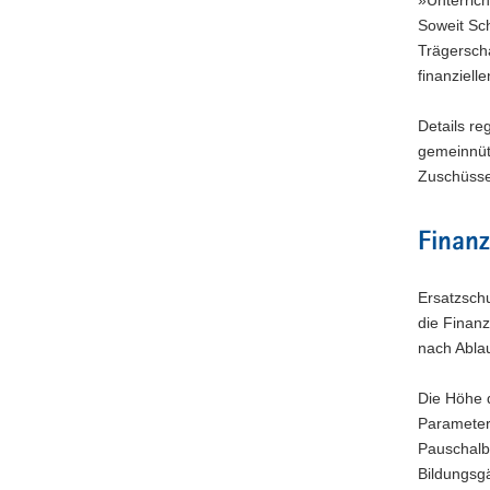
a
Soweit Sch
v
Trägersch
i
finanziell
g
a
Details re
t
gemeinnüt
i
Zuschüsse
o
n
Finanz
Ersatzschu
die Finanz
nach Ablau
Die Höhe 
Parameter
Pauschalbe
Bildungsg