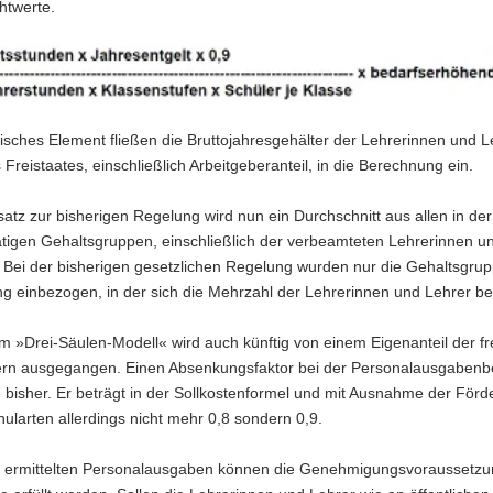
htwerte.
sches Element fließen die Bruttojahresgehälter der Lehrerinnen und L
 Freistaates, einschließlich Arbeitgeberanteil, in die Berechnung ein.
tz zur bisherigen Regelung wird nun ein Durchschnitt aus allen in der
ätigen Gehaltsgruppen, einschließlich der verbeamteten Lehrerinnen u
 Bei der bisherigen gesetzlichen Regelung wurden nur die Gehaltsgrup
g einbezogen, in der sich die Mehrzahl der Lehrerinnen und Lehrer be
 »Drei-Säulen-Modell« wird auch künftig von einem Eigenanteil der fr
ern ausgegangen. Einen Absenkungsfaktor bei der Personalausgaben
e bisher. Er beträgt in der Sollkostenformel und mit Ausnahme der För
chularten allerdings nicht mehr 0,8 sondern 0,9.
o ermittelten Personalausgaben können die Genehmigungsvoraussetzu