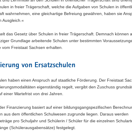
ulen in freier Trägerschaft, welche die Aufgaben von Schulen in öffentl
aft wahrnehmen, eine gleichartige Befreiung gewähren, haben sie Ans
en Ausgleich.«
gelt das Gesetz über Schulen in freier Trägerschaft. Demnach können a
ziger Grundlage arbeitende Schulen unter bestimmten Voraussetzung
 vom Freistaat Sachsen erhalten.
ierung von Ersatzschulen
len haben einen Anspruch auf staatliche Förderung. Der Freistaat Sac
ierungsmodalitäten eigenständig regelt, vergibt den Zuschuss grundsät
f einer Wartefrist von drei Jahren.
der Finanzierung basiert auf einer bildungsgangspezifischen Berechnu
n aus dem öffentlichen Schulwesen zugrunde liegen. Daraus werden
träge pro Schuljahr und Schülerin / Schüler für die einzelnen Schular
änge (Schülerausgabensätze) festgelegt.