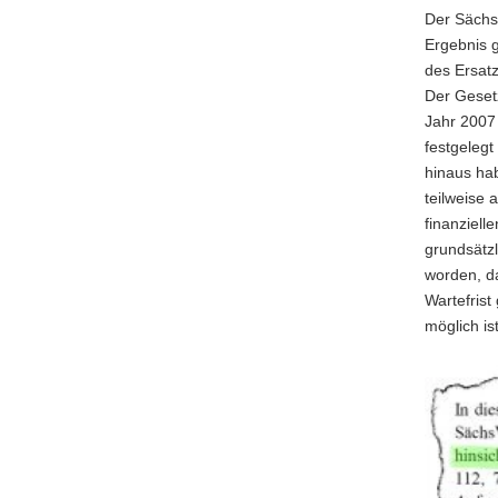
Der Sächsi
Ergebnis g
des Ersatz
Der Geset
Jahr 2007 
festgelegt
hinaus hab
teilweise 
finanziel
grundsätzl
worden, da
Wartefrist
möglich ist