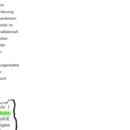
dem
örderung
verletzen.
eits im
ealitätsnah
rüber
der
n
–
usgestaltet
er
isch