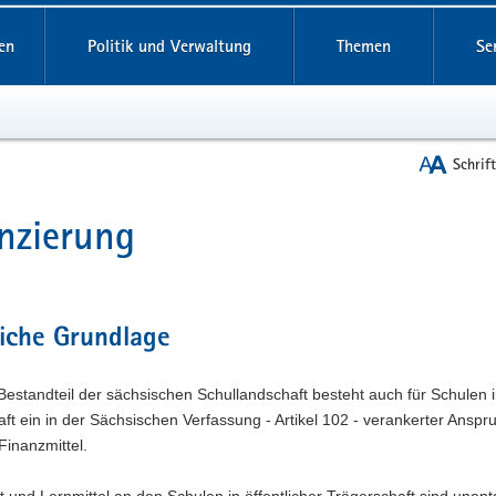
reifende
en
Politik und Verwaltung
Themen
Se
Schrif
nzierung
t
iche Grundlage
 Bestandteil der sächsischen Schullandschaft besteht auch für Schulen i
ft ein in der Sächsischen Verfassung - Artikel 102 - verankerter Anspr
 Finanzmittel.
t und Lernmittel an den Schulen in öffentlicher Trägerschaft sind unentg