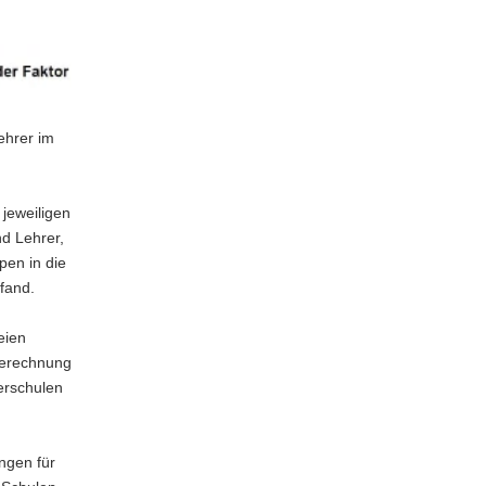
ehrer im
 jeweiligen
nd Lehrer,
pen in die
fand.
eien
berechnung
derschulen
ngen für