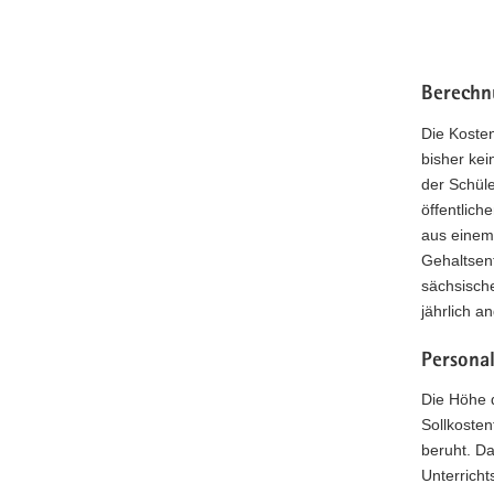
Berechn
Die Kosten
bisher ke
der Schüle
öffentlich
aus einem
Gehaltsen
sächsisch
jährlich a
Persona
Die Höhe d
Sollkosten
beruht. Da
Unterricht