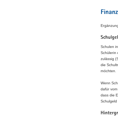
Finan
Ergänzung
Schulge
Schulen in
Schülerin 
zulässig 
die Schult
möchten.
Wenn Schul
dafür vom
dass die 
Schulgeld 
Hinterg