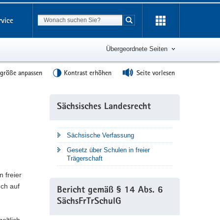
Suchbegriff
rvice
Suche starten
Übergeordnete Seiten
tgröße anpassen
Kontrast erhöhen
Seite vorlesen
Weitere
Sächsisches Landesrecht
Information
Sächsische Verfassung
Gesetz über Schulen in freier
Trägerschaft
n freier
uch auf
Bericht gemäß § 14 Abs. 6
SächsFrTrSchulG
eltlich.