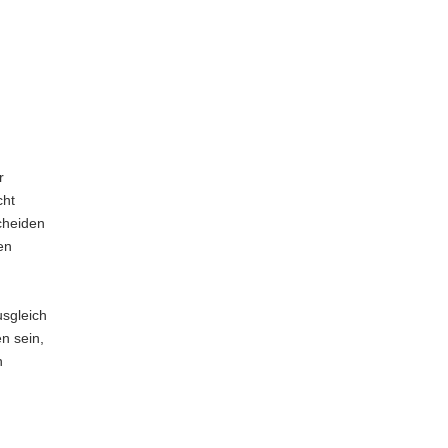
r
cht
cheiden
en
usgleich
n sein,
n