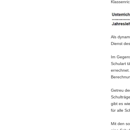
Klassenric
Als dynami
Dienst des
Im Gegensa
Schulart t
errechnet.
Berechnun
Getreu dem
Schulträg
gibt es wi
für alle S
Mit den s