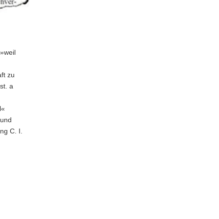
»weil
ft zu
st. a
l«
 und
g C. I.