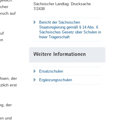
Sächsischer Landtag: Drucksache
icher
7/2438
pruch auf
Bericht der Sächsischen
Staatsregierung gemäß § 14 Abs. 6
Sächsisches Gesetz über Schulen in
uf
freier Trägerschaft
en
Weitere Informationen
Ersatzschulen
hsen, der
Ergänzungsschulen
zlich erst
ng, der
ten und