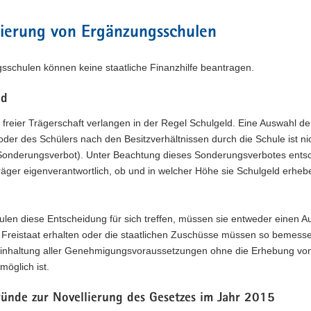
zierung von Ergänzungsschulen
sschulen können keine staatliche Finanzhilfe beantragen.
ld
 freier Trägerschaft verlangen in der Regel Schulgeld. Eine Auswahl de
oder des Schülers nach den Besitzverhältnissen durch die Schule ist ni
(Sonderungsverbot). Unter Beachtung dieses Sonderungsverbotes ents
räger eigenverantwortlich, ob und in welcher Höhe sie Schulgeld erheb
en diese Entscheidung für sich treffen, müssen sie entweder einen A
 Freistaat erhalten oder die staatlichen Zuschüsse müssen so bemesse
Einhaltung aller Genehmigungsvoraussetzungen ohne die Erhebung vo
möglich ist.
ründe zur Novellierung des Gesetzes im Jahr 2015