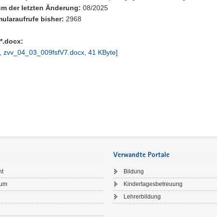
m der letzten Änderung:
08/2025
ularaufrufe bisher:
2968
*.docx:
, zvv_04_03_009fsfV7.docx, 41 KByte]
Verwandte Portale
ht
Bildung
sum
Kindertagesbetreuung
Lehrerbildung