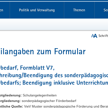
reifende
en
Politik und Verwaltung
Themen
Se
Schrif
ilangaben zum Formular
t
bedarf, Formblatt V7,
chreibung/Beendigung des sonderpädagogis
bedarfs; Beendigung inklusive Unterrichtu
ptgliederung:
Schulangelegenheiten
rgliederung:
sonderpädagogischer Förderbedarf
tliche Quelle:
VwV Muster sonderpädagogische Förderung und Bera