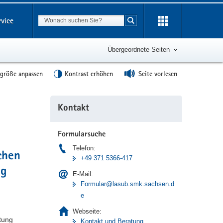
Suchbegriff
rvice
Suche starten
Übergeordnete Seiten
tgröße anpassen
Kontrast erhöhen
Seite vorlesen
Weitere
Kontakt
Information
Formularsuche
Telefon:
chen
+49 371 5366-417
ng
E-Mail:
Formular@lasub.smk.sachsen.d
e
Webseite:
tung
Kontakt und Beratung