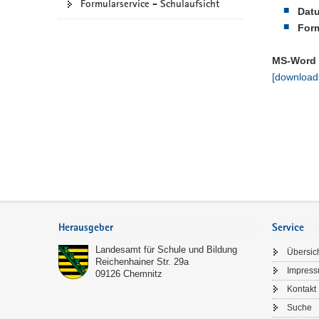
Formularservice - Schulaufsicht
Datu
a
Form
v
i
MS-Word 
g
[download
a
t
i
o
n
Footer-
Bereich
Herausgeber
Service
Landesamt für Schule und Bildung
Übersic
Reichenhainer Str. 29a
Impres
09126
Chemnitz
Kontakt
Suche