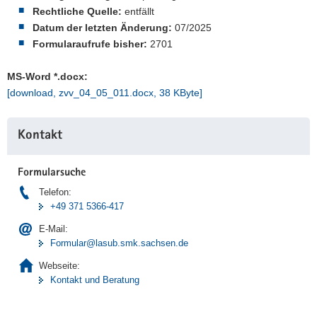
Rechtliche Quelle:
entfällt
a
Datum der letzten Änderung:
07/2025
v
Formularaufrufe bisher:
2701
i
g
MS-Word *.docx:
a
[download, zvv_04_05_011.docx, 38 KByte]
t
i
Weitere
o
Kontakt
Information
n
Formularsuche
Telefon:
+49 371 5366-417
E-Mail:
Formular@lasub.smk.sachsen.de
Webseite:
Kontakt und Beratung