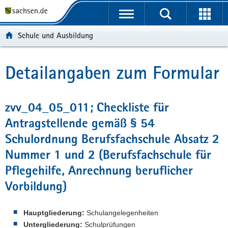
P
P
H
W
F
o
o
a
e
o
r
r
u
i
o
Schule und Ausbildung
t
t
p
t
t
a
a
t
e
e
l
l
i
r
r
Detailangaben zum Formular
Hauptinhalt
ü
n
n
e
-
b
a
h
I
B
e
v
a
n
e
zvv_04_05_011; Checkliste für
r
i
l
f
r
Antragstellende gemäß § 54
g
g
t
o
e
r
a
r
i
Schulordnung Berufsfachschule Absatz 2
e
t
m
c
Nummer 1 und 2 (Berufsfachschule für
i
i
a
h
f
o
t
Pflegehilfe, Anrechnung beruflicher
e
n
i
Vorbildung)
n
o
d
n
Hauptgliederung:
Schulangelegenheiten
e
Untergliederung:
Schulprüfungen
N