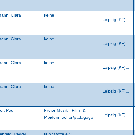
mann, Clara
keine
Leipzig (KF)...
mann, Clara
keine
Leipzig (KF)...
mann, Clara
keine
Leipzig (KF)...
mann, Clara
keine
Leipzig (KF)...
er, Paul
Freier Musik-, Film- &
Leipzig (KF)...
Meidenmacher/pädagoge
enfeld, Peggy
kunZstoffe e.V.