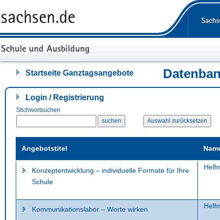
Portalübergreifende
Navigation
Sachs
Schule und Ausbildung
Datenban
Startseite Ganztagsangebote
Login / Registrierung
Stichwortsuchen
suchen
Angebotstitel
Name
Helf
Konzeptentwicklung – individuelle Formate für Ihre
Schule
Helf
Kommunikationslabor – Worte wirken