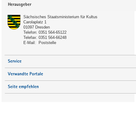
Service
Herausgeber
Sächsisches Staatsministerium für Kultus
Carolaplatz 1
01097
Dresden
Telefon:
0351 564-65122
Telefax:
0351 564-66248
Schulart:
E-Mail:
Poststelle
Förderschule
Gymnasium
Service
Gemeinschaftsschule
Verwandte Portale
Anmerkung:
Seite empfehlen