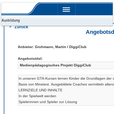
Portalübergreifende
Navigation
d Ausbildung
Zurück
Angebotsd
Anbieter: Grohmann, Martin / DiggiClub
Angebotstitel: