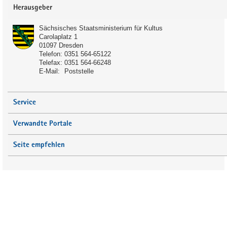
Service
Herausgeber
Sächsisches Staatsministerium für Kultus
Carolaplatz 1
01097
Dresden
Telefon:
0351 564-65122
Telefax:
0351 564-66248
Schulart:
E-Mail:
Poststelle
Förderschule
Gymnasium
Service
Gemeinschaftsschule
Verwandte Portale
Anmerkung:
Seite empfehlen