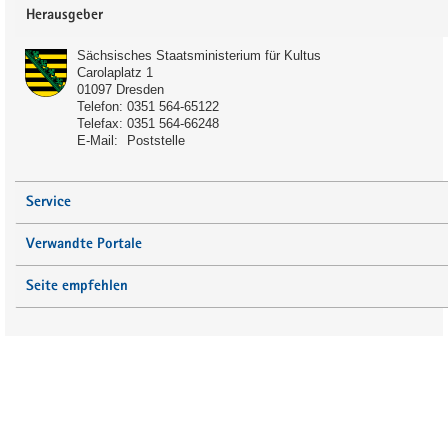
Service
Herausgeber
Sächsisches Staatsministerium für Kultus
Carolaplatz 1
01097
Dresden
Telefon:
0351 564-65122
Telefax:
0351 564-66248
Schulart:
E-Mail:
Poststelle
Förderschule
Gymnasium
Service
Gemeinschaftsschule
Verwandte Portale
Anmerkung:
Seite empfehlen