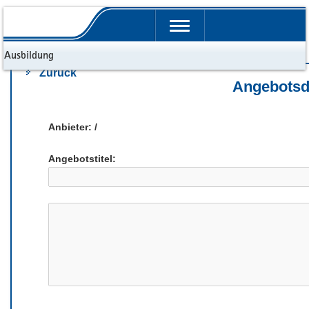
Portalübergreifende
Navigation
d Ausbildung
Zurück
Angebotsd
Anbieter: /
Angebotstitel: