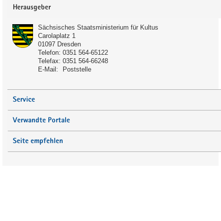
Service
Herausgeber
Sächsisches Staatsministerium für Kultus
Carolaplatz 1
01097
Dresden
Telefon:
0351 564-65122
Telefax:
0351 564-66248
Schulart:
E-Mail:
Poststelle
Förderschule
Gymnasium
Service
Gemeinschaftsschule
Verwandte Portale
Anmerkung:
Seite empfehlen