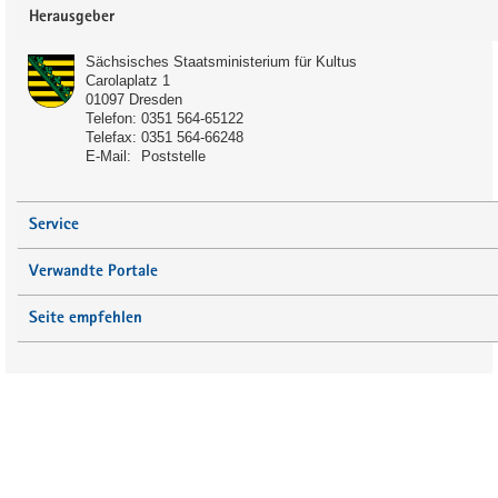
Service
Herausgeber
Sächsisches Staatsministerium für Kultus
Carolaplatz 1
01097
Dresden
Telefon:
0351 564-65122
Telefax:
0351 564-66248
Schulart:
E-Mail:
Poststelle
Förderschule
Gymnasium
Service
Gemeinschaftsschule
Verwandte Portale
Anmerkung:
Seite empfehlen