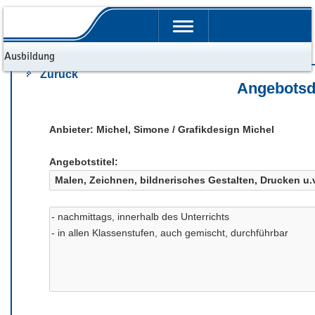
Portalübergreifende
Navigation
d Ausbildung
Zurück
Angebotsd
Anbieter: Michel, Simone / Grafikdesign Michel
Angebotstitel: