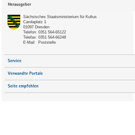
Service
Herausgeber
Sächsisches Staatsministerium für Kultus
Carolaplatz 1
01097
Dresden
Telefon:
0351 564-65122
Telefax:
0351 564-66248
Schulart:
E-Mail:
Poststelle
Förderschule
Gymnasium
Service
Gemeinschaftsschule
Verwandte Portale
Anmerkung:
Seite empfehlen