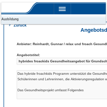
Portalübergreifende
Navigation
d Ausbildung
Zurück
Angebotsd
Anbieter: Reinhardt, Gunnar / relax und froach Ges
Angebotstitel: