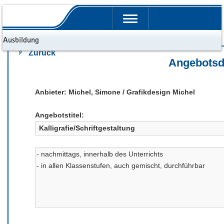
Portalübergreifende
Navigation
d Ausbildung
Zurück
Angebotsd
Anbieter: Michel, Simone / Grafikdesign Michel
Angebotstitel: