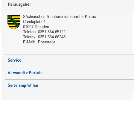
Service
Herausgeber
Sächsisches Staatsministerium für Kultus
Carolaplatz 1
01097
Dresden
Telefon:
0351 564-65122
Telefax:
0351 564-66248
Schulart:
E-Mail:
Poststelle
Förderschule
Gymnasium
Service
Gemeinschaftsschule
Verwandte Portale
Anmerkung:
Seite empfehlen