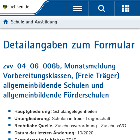
P
P
H
W
F
o
o
a
e
o
r
r
u
i
o
Schule und Ausbildung
t
t
p
t
t
a
a
t
e
e
l
l
i
r
r
Detailangaben zum Formular
Hauptinhalt
ü
n
n
e
-
b
a
h
I
B
e
v
a
n
e
zvv_04_06_006b, Monatsmeldung
r
i
l
f
r
Vorbereitungsklassen, (Freie Träger)
g
g
t
o
e
r
a
r
i
allgemeinbildende Schulen und
e
t
m
c
allgemeinbildende Förderschulen
i
i
a
h
f
o
t
e
n
i
Hauptgliederung:
Schulangelegenheiten
n
o
Untergliederung:
Schulen in freier Trägerschaft
d
n
Rechtliche Quelle:
Zuschussverordnung - ZuschussVO
e
Datum der letzten Änderung:
10/2020
N
Formularaufrufe bisher:
7545