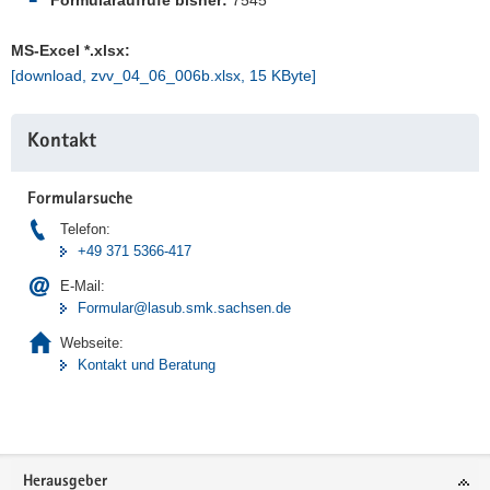
a
v
MS-Excel *.xlsx:
i
[download, zvv_04_06_006b.xlsx, 15 KByte]
g
Weitere
a
Kontakt
Information
t
i
Formularsuche
o
n
Telefon:
+49 371 5366-417
E-Mail:
Formular@lasub.smk.sachsen.de
Webseite:
Kontakt und Beratung
Footer-
Herausgeber