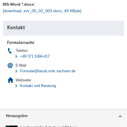
MS-Word *.docx:
a
[download, zvv_05_02_003.docx, 49 KByte]
v
i
Weitere
g
Kontakt
Information
a
t
Formularsuche
i
Telefon:
o
+49 371 5366-417
n
E-Mail:
Formular@lasub.smk.sachsen.de
Webseite:
Kontakt und Beratung
Footer-
Herausgeber
Bereich