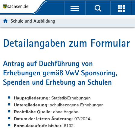
P
P
H
W
F
o
o
a
e
o
r
r
u
i
o
Schule und Ausbildung
t
t
p
t
t
a
a
t
e
e
l
l
i
r
r
Detailangaben zum Formular
Hauptinhalt
ü
n
n
e
-
b
a
h
I
B
e
v
a
n
e
Antrag auf Duchführung von
r
i
l
f
r
Erhebungen gemäß VwV Sponsoring,
g
g
t
o
e
r
a
r
i
Spenden und Erhebung an Schulen
e
t
m
c
i
i
a
h
Hauptgliederung:
Statistik/Erhebungen
f
o
t
Untergliederung:
schulbezogene Erhebungen
e
n
i
Rechtliche Quelle:
ohne Angabe
n
o
Datum der letzten Änderung:
07/2024
d
n
Formularaufrufe bisher:
6102
e
N