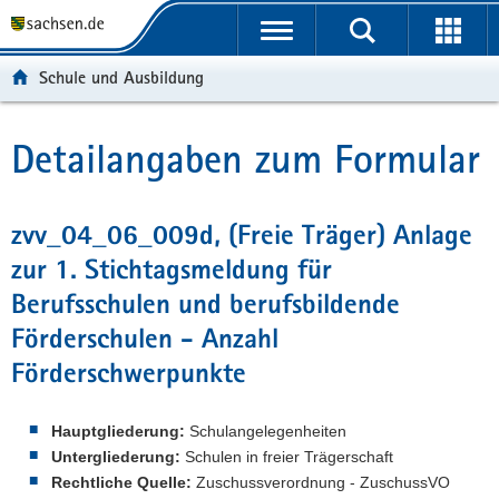
P
P
H
W
F
o
o
a
e
o
r
r
u
i
o
Schule und Ausbildung
t
t
p
t
t
a
a
t
e
e
l
l
i
r
r
Detailangaben zum Formular
Hauptinhalt
ü
n
n
e
-
b
a
h
I
B
e
v
a
n
e
zvv_04_06_009d, (Freie Träger) Anlage
r
i
l
f
r
zur 1. Stichtagsmeldung für
g
g
t
o
e
r
a
r
i
Berufsschulen und berufsbildende
e
t
m
c
Förderschulen - Anzahl
i
i
a
h
f
o
t
Förderschwerpunkte
e
n
i
n
o
Hauptgliederung:
Schulangelegenheiten
d
n
Untergliederung:
Schulen in freier Trägerschaft
e
Rechtliche Quelle:
Zuschussverordnung - ZuschussVO
N