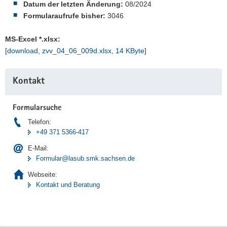
Datum der letzten Änderung:
08/2024
a
Formularaufrufe bisher:
3046
v
i
MS-Excel *.xlsx:
g
[download, zvv_04_06_009d.xlsx, 14 KByte]
a
t
Weitere
Kontakt
i
Information
o
n
Formularsuche
Telefon:
+49 371 5366-417
E-Mail:
Formular@lasub.smk.sachsen.de
Webseite:
Kontakt und Beratung