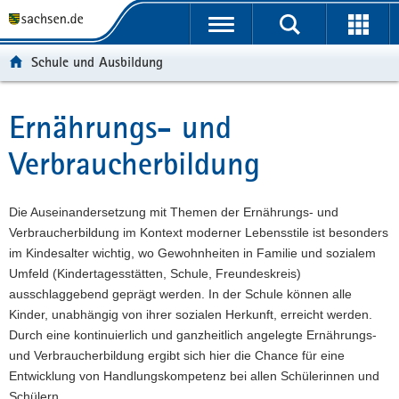
P
P
H
W
F
o
o
a
e
o
r
r
u
i
o
Schule und Ausbildung
t
t
p
t
t
a
a
t
e
e
l
l
i
r
r
Ernährungs- und
Hauptinhalt
ü
n
n
e
-
Verbraucherbildung
b
a
h
I
B
e
v
a
n
e
r
i
l
f
r
Die Auseinandersetzung mit Themen der Ernährungs- und
g
g
t
o
e
Verbraucherbildung im Kontext moderner Lebensstile ist besonders
r
a
r
i
im Kindesalter wichtig, wo Gewohnheiten in Familie und sozialem
e
t
m
c
Umfeld (Kindertagesstätten, Schule, Freundeskreis)
i
i
a
h
ausschlaggebend geprägt werden. In der Schule können alle
f
o
t
Kinder, unabhängig von ihrer sozialen Herkunft, erreicht werden.
e
n
i
Durch eine kontinuierlich und ganzheitlich angelegte Ernährungs-
n
o
und Verbraucherbildung ergibt sich hier die Chance für eine
d
n
Entwicklung von Handlungskompetenz bei allen Schülerinnen und
e
Schülern.
N